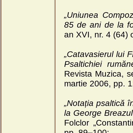
„Uniunea Compozit
85 de ani de la f
an XVI, nr. 4 (64)
„Catavasierul lui 
Psaltichiei rumăne
Revista Muzica, se
martie 2006, pp. 
„Notația psaltică î
la George Breazul
Folclor „Constant
pp. 89–100;