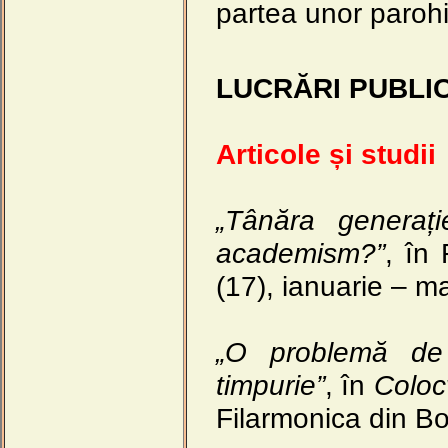
partea unor paroh
LUCRĂRI PUBLI
Articole și studii
„Tânăra generaț
academism?”
, în
(17), ianuarie – m
„O problemă de 
timpurie”
, în
Coloc
Filarmonica din Bo