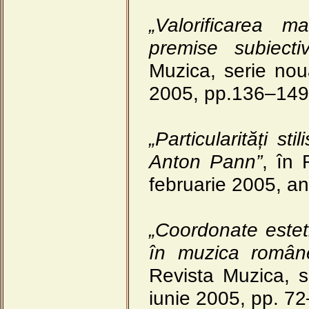
„Valorificarea m
premise subiectiv
Muzica, serie nou
2005, pp.136–149
„Particularități st
Anton Pann”
, în 
februarie 2005, a
„Coordonate estetic
în muzica român
Revista Muzica, s
iunie 2005, pp. 7