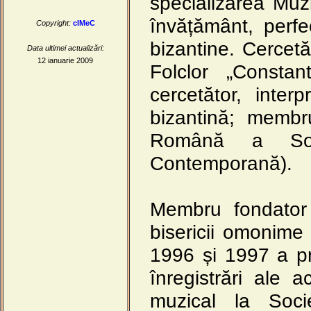
specializarea Muzic
învățământ, perfe
Copyright:
cIMeC
bizantine. Cercetăto
Data ultimei actualizări:
12 ianuarie 2009
Folclor „Consta
cercetător, inter
bizantină; memb
Română a Soci
Contemporană).
Membru fondator 
bisericii omonime 
1996 și 1997 a pr
înregistrări ale a
muzical la Soci