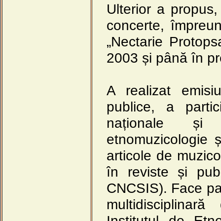
Ulterior a propus
concerte, împreun
„Nectarie Protops
2003 și până în pr
A realizat emisiu
publice, a parti
naționale și 
etnomuzicologie și
articole de muzico
în reviste și publi
CNCSIS). Face par
multidisciplinar
Institutul de Etn