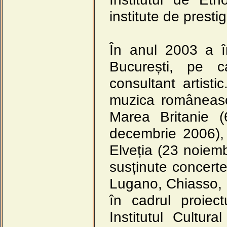
institute de prestig
În anul 2003 a în
București, pe c
consultant artist
muzica românească
Marea Britanie 
decembrie 2006),
Elveția (23 noiem
susținute concert
Lugano, Chiasso, 
în cadrul proiec
Institutul Cultur